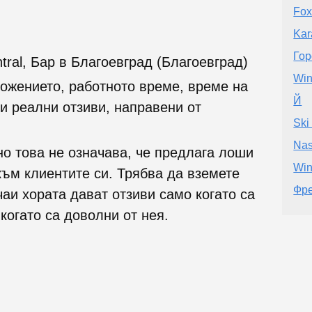
Fox
Kar
Гор
ral, Бар в Благоевград (Благоевград)
Win
ожението, работното време, време на
Й
и реални отзиви, направени от
Ski
Nas
но това не означава, че предлага лоши
Win
към клиентите си. Трябва да вземете
Фре
чаи хората дават отзиви само когато са
 когато са доволни от нея.