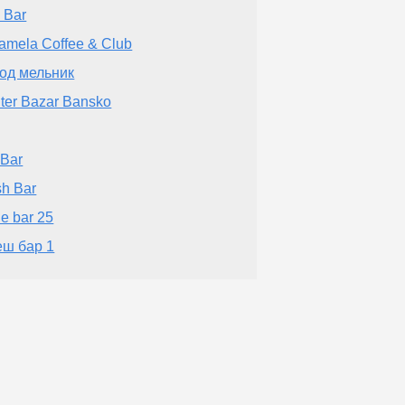
 Bar
amela Coffee & Club
од мельник
ter Bazar Bansko
 Bar
h Bar
e bar 25
ш бар 1