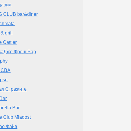
цария
 CLUB bar&diner
chmata
& grill
e Cattier
ВаДжо Фреш Бар
phy
r CBA
ipse
ел Стражите
Bar
rella Bar
e Club Mladost
ао Файв