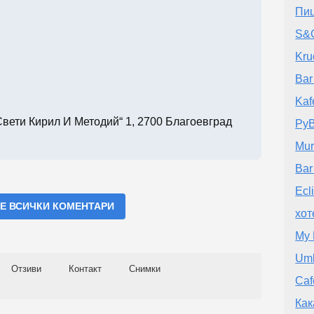
Пи
S&G
Kru
Bar 
Kaf
Свети Кирил И Методий“ 1, 2700 Благоевград
Ру
Mur
Ba
Ecl
Е ВСИЧКИ КОМЕНТАРИ
хот
My 
Umb
Отзиви
Контакт
Снимки
Caf
Как