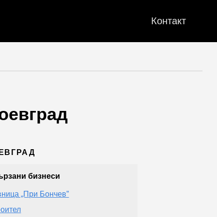
Контакт
гоевград
ОЕВГРАД
ързани бизнеси
ница „При Бончев”
оител