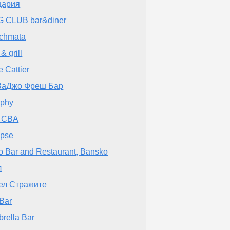
цария
 CLUB bar&diner
chmata
& grill
e Cattier
ВаДжо Фреш Бар
phy
r CBA
ipse
o Bar and Restaurant, Bansko
л
ел Стражите
Bar
rella Bar