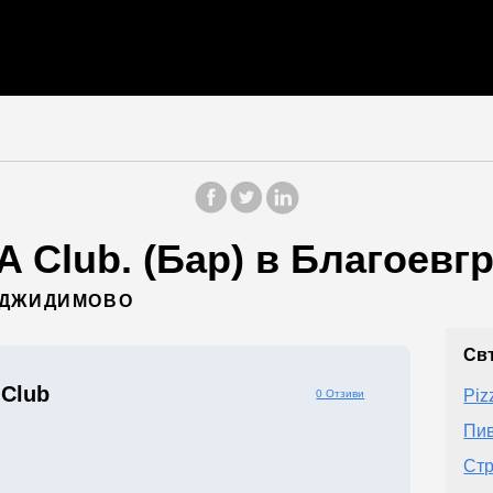
 Club. (Бар) в Благоевгр
ХАДЖИДИМОВО
Св
Club
Piz
0 Отзиви
Пив
Стр