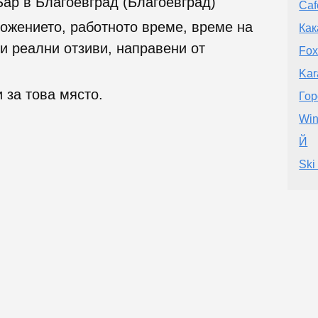
ар в Благоевград (Благоевград)
Caf
ожението, работното време, време на
Как
и реални отзиви, направени от
Fox
Kar
 за това място.
Гор
Win
Й
Ski