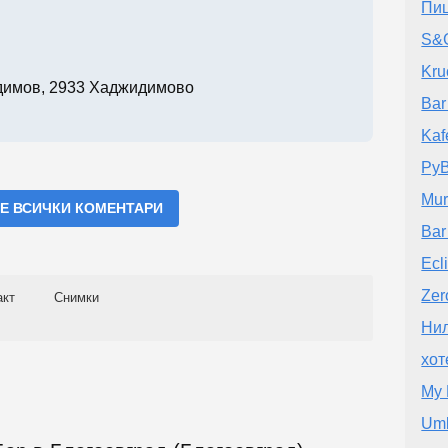
Пи
S&G
Kru
димов, 2933 Хаджидимово
Bar 
Kaf
Ру
Mur
Е ВСИЧКИ КОМЕНТАРИ
Ba
Ecl
Zer
акт
Снимки
Ни
хот
My 
Umb