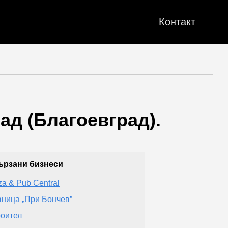
Контакт
ад (Благоевград).
ързани бизнеси
za & Pub Central
ница „При Бончев”
оител