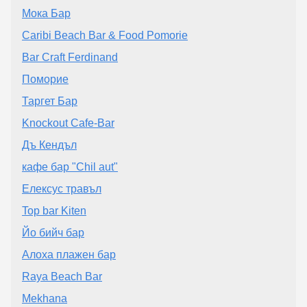
Мока Бар
Caribi Beach Bar & Food Pomorie
Bar Craft Ferdinand
Поморие
Таргет Бар
Knockout Cafe-Bar
Дъ Кендъл
кафе бар "Chil aut"
Елексус травъл
Top bar Kiten
Йо бийч бар
Алоха плажен бар
Raya Beach Bar
Mekhana