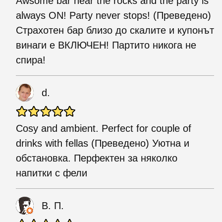
Awsome bar near the rocks and the party is
always ON! Party never stops! (Преведено)
Страхотен бар близо до скалите и купонът
винаги е ВКЛЮЧЕН! Партито никога не
спира!
d.
Cosy and ambient. Perfect for couple of
drinks with fellas (Преведено) Уютна и
обстановка. Перфектен за няколко
напитки с фели
В. П.