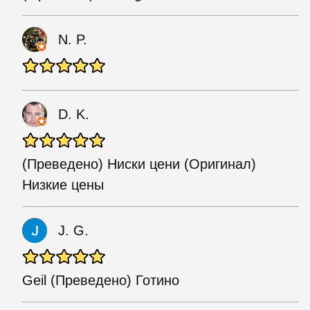
N. P.
D. K.
(Преведено) Ниски цени (Оригинал)
Низкие цены
J. G.
Geil (Преведено) Готино