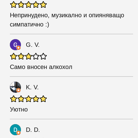
Непринудено, музикално и опияняващо
симпатично :)
G. V.
Само вносен алкохол
K. V.
Уютно
D. D.