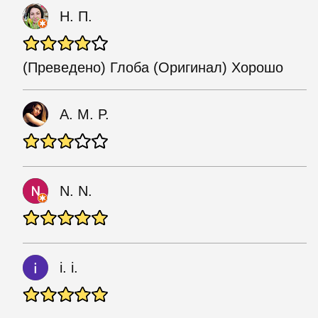
Н. П.
(Преведено) Глоба (Оригинал) Хорошо
A. M. P.
N. N.
i. i.