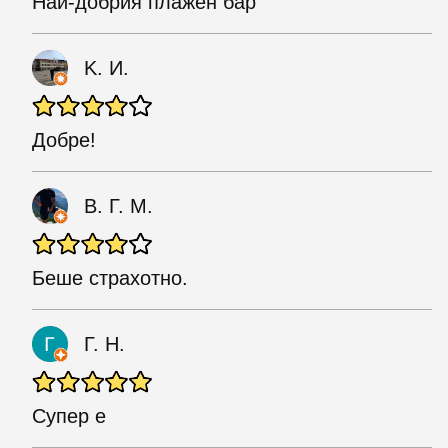
Най-добрия плажен бар
K. И.
Добре!
В. Г. М.
Беше страхотно.
Г. Н.
Супер е