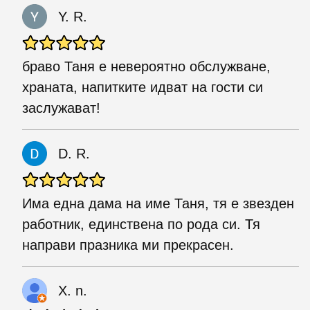
Y. R.
браво Таня е невероятно обслужване,
храната, напитките идват на гости си
заслужават!
D. R.
Има една дама на име Таня, тя е звезден
работник, единствена по рода си. Тя
направи празника ми прекрасен.
X. n.