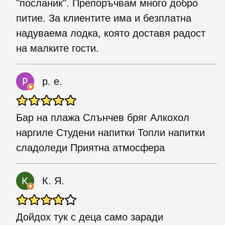
"посланик". Препоръчвам много добро
питие. За клиентите има и безплатна
надуваема лодка, която доставя радост
на малките гости.
p. e.
Бар на плажа Слънчев бряг Алкохол
наргиле Студени напитки Топли напитки
сладоледи Приятна атмосфера
К. Я.
Дойдох тук с деца само заради