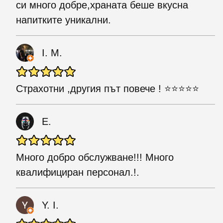
си много добре,храната беше вкусна
напитките уникални.
I. M.
Страхотни ,другия път повече ! ⭐️⭐️⭐️⭐️⭐️
E.
Много добро обслужване!!! Много
квалифициран персонал.!.
Y. I.