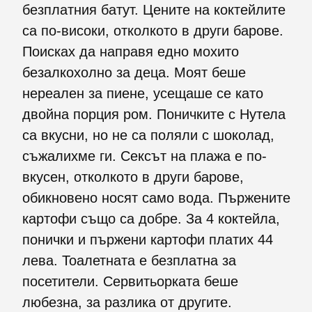
безплатния батут. Цените на коктейлите
са по-високи, отколкото в други барове.
Поисках да направя едно мохито
безалкохолно за деца. Моят беше
нереален за пиене, усещаше се като
двойна порция ром. Поничките с Нутела
са вкусни, но не са поляли с шоколад,
съжалихме ги. Сексът на плажа е по-
вкусен, отколкото в други барове,
обикновено носят само вода. Пържените
картофи също са добре. За 4 коктейла,
понички и пържени картофи платих 44
лева. Тоалетната е безплатна за
посетители. Сервитьорката беше
любезна, за разлика от другите.