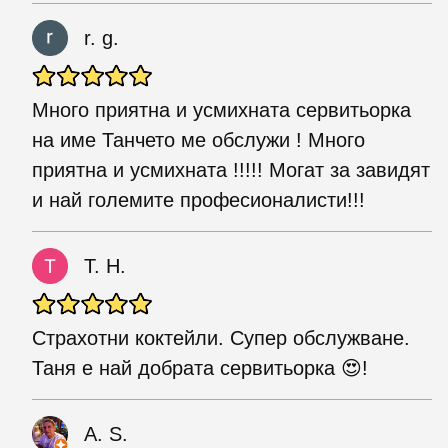
r. g.
Много приятна и усмихната сервитьорка
на име Танчето ме обслужи ! Много
приятна и усмихната !!!!! Могат за завидят
и най големите професионалисти!!!
T. H.
Страхотни коктейли. Супер обслужване.
Таня е най добрата сервитьорка 😍!
A. S.