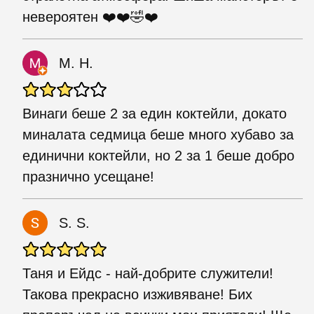
невероятен ❤️❤️🤣❤️
M. H.
Винаги беше 2 за един коктейли, докато
миналата седмица беше много хубаво за
единични коктейли, но 2 за 1 беше добро
празнично усещане!
S. S.
Таня и Ейдс - най-добрите служители!
Такова прекрасно изживяване! Бих