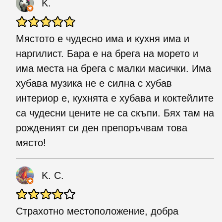
K.
Мястото е чудесно има и кухня има и
наргилист. Бара е на брега на морето и
има места на брега с малки масички. Има
хубава музика не е силна с хубав
интериор е, кухнята е хубава и коктейлите
са чудесни цените не са скъпи. Бях там на
рожденият си ден препоръчвам това
място!
K. C.
Страхотно местоположение, добра