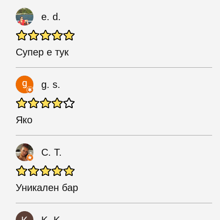
e. d.
Супер е тук
g. s.
Яко
С. Т.
Уникален бар
K. K.