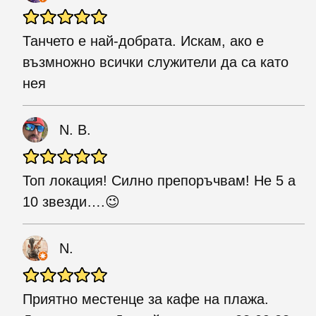
Танчето е най-добрата. Искам, ако е
възмножно всички служители да са като
нея
N. B.
Топ локация! Силно препоръчвам! Не 5 а
10 звезди….😉
N.
Приятно местенце за кафе на плажа.