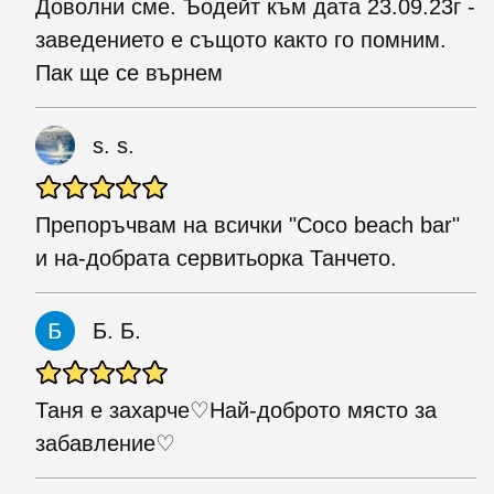
Доволни сме. Ъодейт към дата 23.09.23г -
заведението е същото както го помним.
Пак ще се върнем
s. s.
Препоръчвам на всички "Coco beach bar"
и на-добрата сервитьорка Танчето.
Б. Б.
Таня е захарче♡Най-доброто място за
забавление♡