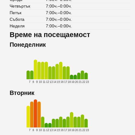
Четвъртък
7:00ч.–0:00ч.
Петък
7:00ч.–0:00ч.
Събота
7:00ч.–0:00ч.
Неделя
7:00ч.–0:00ч.
Време на посещаемост
Понеделник
7
8
9
10
11
12
13
14
15
16
17
18
19
20
21
22
23
Вторник
7
8
9
10
11
12
13
14
15
16
17
18
19
20
21
22
23