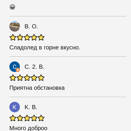
😀
В. О.
Сладолед в горне вкусно.
С. 2. В.
Приятна обстановка
K. B.
Много доброо