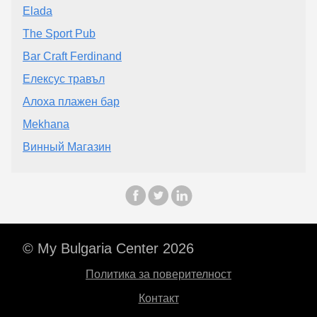
Elada
The Sport Pub
Bar Craft Ferdinand
Елексус травъл
Алоха плажен бар
Mekhana
Винный Магазин
© My Bulgaria Center 2026
Политика за поверителност
Контакт