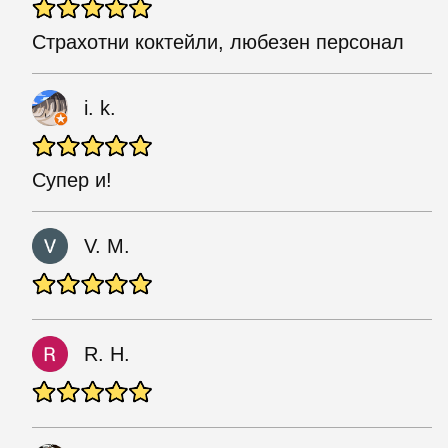
Страхотни коктейли, любезен персонал
i. k.
Супер и!
V. M.
R. H.