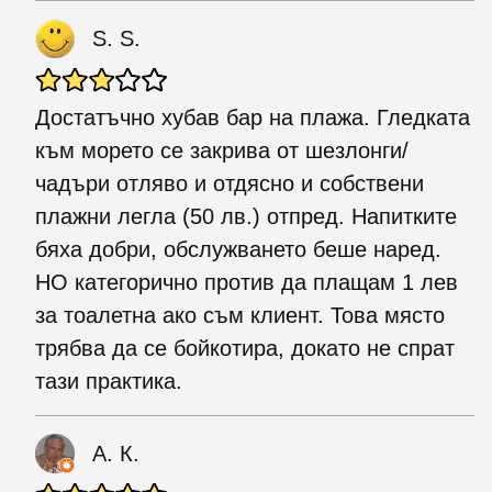
S. S.
Достатъчно хубав бар на плажа. Гледката
към морето се закрива от шезлонги/
чадъри отляво и отдясно и собствени
плажни легла (50 лв.) отпред. Напитките
бяха добри, обслужването беше наред.
НО категорично против да плащам 1 лев
за тоалетна ако съм клиент. Това място
трябва да се бойкотира, докато не спрат
тази практика.
А. К.