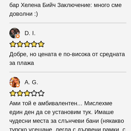
бар Хелена Бийч Заключение: много сме
доволни :)
D. I.
Добре, но цената е по-висока от средната
за плажа
A. G.
Ами той е амбивалентен... Мислехме
един ден да се установим тук. Имаше
чудесни места за слънчеви бани (някакво
турско усещане, легла с дървени рамки, с