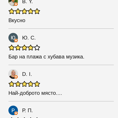
B. Y.
Вкусно
Ю. С.
Бар на плажа с хубава музика.
D. I.
Най-доброто място....
Р. П.