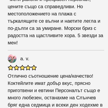
цените също са справедливи. Но
местоположението на плажа с
търкалящите се вълни и наетите легла и
по-дълги са за умиране. Морски бриз с
радостта на щастливите хора. 5 звезди за
мен!
a. v.
Отлично съотношение цена/качество!
Коктейлите имат добър вкус, прясно
приготвени и евтини Персоналът също е
много любезен, останахме на Слънчев
бряг една седмица и всеки ден ходехме в