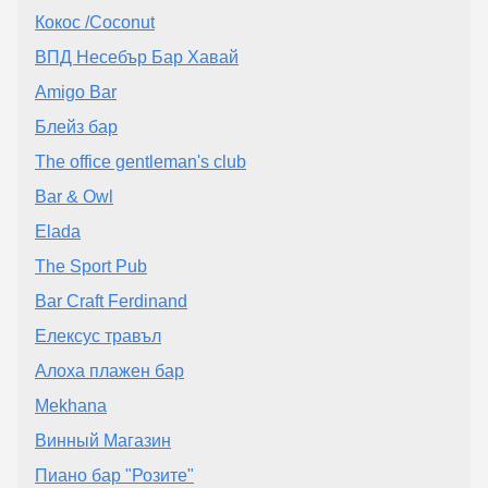
Кокос /Coconut
ВПД Несебър Бар Хавай
Amigo Bar
Блейз бар
The office gentleman's club
Bar & Owl
Elada
The Sport Pub
Bar Craft Ferdinand
Елексус травъл
Алоха плажен бар
Mekhana
Винный Магазин
Пиано бар "Розите"