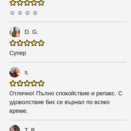
☺ ☺ ☺ ☺
D. G.
Супер
s.
Отлично! Пълно спокойствие и релакс. С
удоволствие бих се върнал по всяко
време.
T. B.