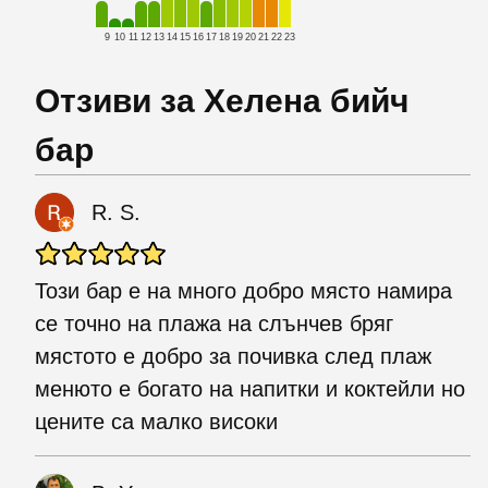
9
10
11
12
13
14
15
16
17
18
19
20
21
22
23
Отзиви за Хелена бийч
бар
R. S.
Този бар е на много добро място намира
се точно на плажа на слънчев бряг
мястото е добро за почивка след плаж
менюто е богато на напитки и коктейли но
цените са малко високи