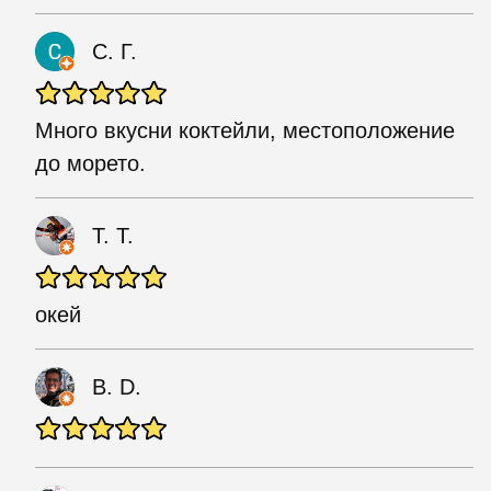
С. Г.
Много вкусни коктейли, местоположение
до морето.
T. T.
окей
B. D.