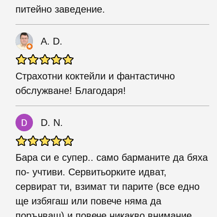
питейно заведение.
A. D.
Страхотни коктейли и фантастично
обслужване! Благодаря!
D. N.
Бара си е супер.. само барманите да бяха
по- учтиви. Сервитьорките идват,
сервират ти, взимат ти парите (все едно
ще избягаш или повече няма да
поръчваш) и повече никакво внимание