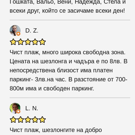
Гошката, Вальо, Вени, Надежда, Стела и
всеки друг, който се засичаме всеки ден!
D. Z.
Чист плаж, много широка свободна зона.
Цената на шезлонга и чадъра е по 8лв. В
непосредствена близост има платен
паркинг- 3лв.на час. В разстояние от 700-
800м има и свободен паркинг.
L. N.
Чист плaж, шезлонгите на добро