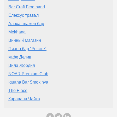
Bar Craft Ferdinand
Елексус травъл
Алоха плажен бар
Mekhana
Винный Магазин
Пиано бар "Розите"
кафе Делив
Вила Жордия
NOAR Premium Club
Iguana Bar Smokinya
The Place
Каравана Чайка