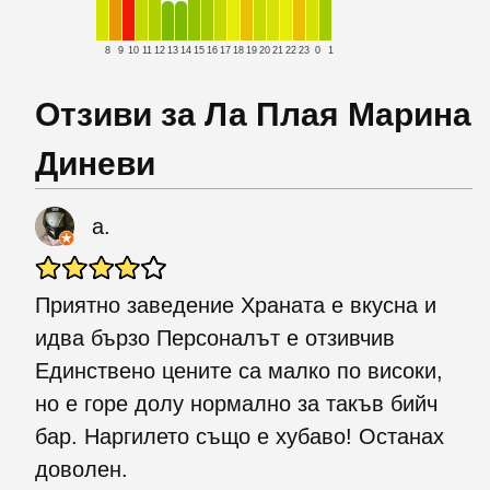
8
9
10
11
12
13
14
15
16
17
18
19
20
21
22
23
0
1
Отзиви за Ла Плая Марина
Диневи
a.
Приятно заведение Храната е вкусна и
идва бързо Персоналът е отзивчив
Единствено цените са малко по високи,
но е горе долу нормално за такъв бийч
бар. Наргилето също е хубаво! Останах
доволен.