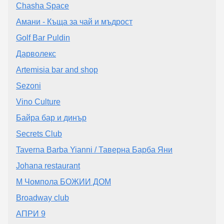
Chasha Space
Амани - Къща за чай и мъдрост
Golf Bar Puldin
Дарволекс
Artemisia bar and shop
Sezoni
Vino Culture
Байра бар и динър
Secrets Club
Taverna Barba Yianni / Таверна Барба Яни
Johana restaurant
М Чомпола БОЖИИ ДОМ
Broadway club
AПРИ 9