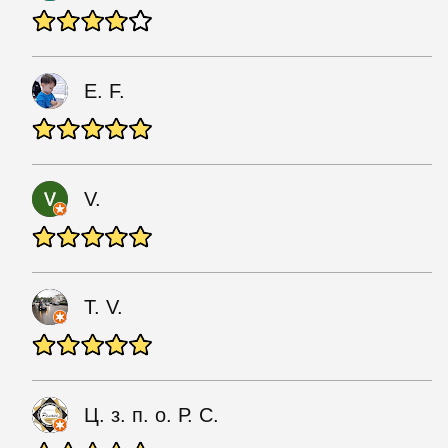
E. F.
V.
T. V.
Ц. з. п. о. Р. С.