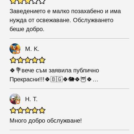
Заведението е малко позахабено и има
нужда от освежаване. Обслужването
беше добро.
M. K.
🍀💐вече съм заявила публично
Прекрасни!!!🍀🇧🇬🍀🐘🍀🦉🍀…
Н. Т.
Много добро обслужване!