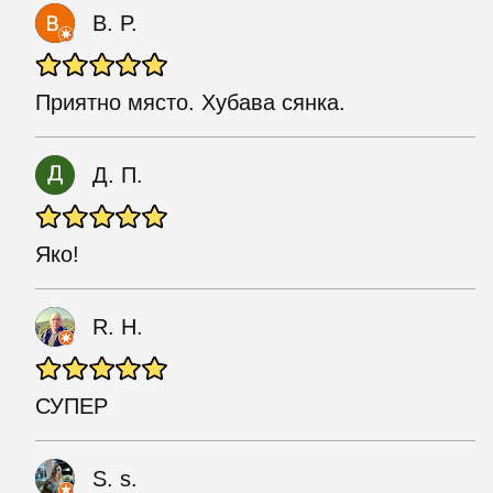
B. P.
Приятно място. Хубава сянка.
Д. П.
Яко!
R. H.
СУПЕР
S. s.