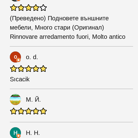
(Преведено) Подновете външните
мебели, Много стари (Оригинал)
Rinnovare arredamento fuori, Molto antico
o. d.
Sıcacik
М. Й.
H. H.