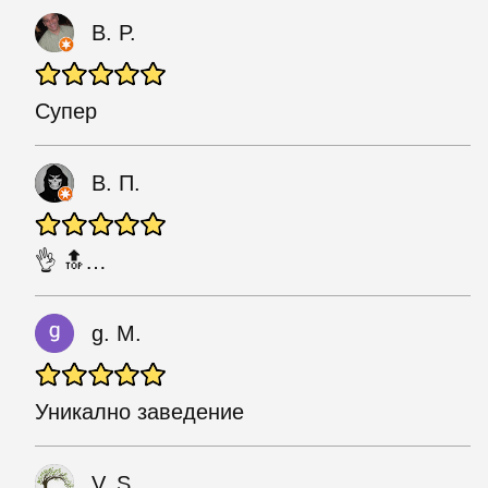
B. P.
Супер
В. П.
👌 🔝…
g. M.
Уникално заведение
V. S.