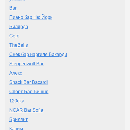
Bar
Пиано бар Ню Йорк
Билярда
Gero
TheBells
Снек бар наргиле Бакарди
Steppenwolf Bar
Алекс
Snack Bar Bacardi
Спорт-Бар Вишня
120cka
NOAR Bar Sofia
Брилянт
Карим