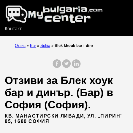
Контакт
Отзив
»
Bar
»
Sofiia
»
Blek khouk bar i dinr
Отзиви за Блек хоук
бар и динър. (Бар) в
София (София).
КВ. МАНАСТИРСКИ ЛИВАДИ, УЛ. „ПИРИН“
85, 1680 СОФИЯ