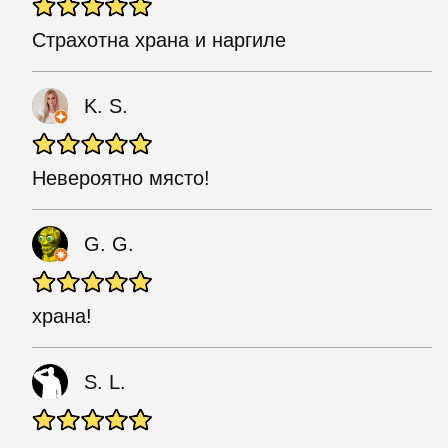
Страхотна храна и наргиле
K. S.
Невероятно място!
G. G.
храна!
S. L.