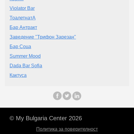
Violator Bar
ТоалетнатА
Бар Антракт
Заведение "Трифон Зарезан"
Бар Соца
Summer Mood
Dada Bar Sofia
Кактуса
© My Bulgaria Center 2026
Политика за поверителност