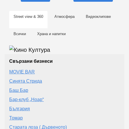
Street view & 360
Атмосфера
Видеоклипове
Всички
Храна и напитки
Свързани бизнеси
MOVIE BAR
Синята Стрида
Баш Бар
Бар-клуб „Ноар“
България
Томар
Старата лоза ( Дървеното)