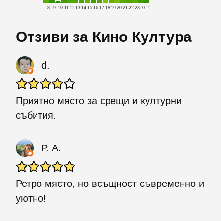
8
9
10
11
12
13
14
15
16
17
18
19
20
21
22
23
0
1
Отзиви за Кино Култура
d.
Приятно място за срещи и културни
събития.
Р. А.
Ретро място, но всъщност съвременно и
уютно!