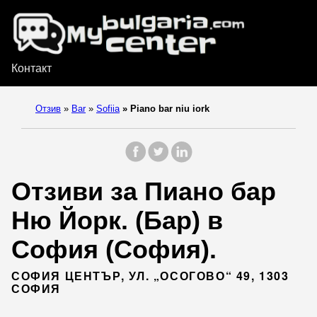
Контакт
Отзив
»
Bar
»
Sofiia
»
Piano bar niu iork
Отзиви за Пиано бар
Ню Йорк. (Бар) в
София (София).
СОФИЯ ЦЕНТЪР, УЛ. „ОСОГОВО“ 49, 1303
СОФИЯ