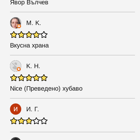
Явор Вълчев
M. K.
Вкусна храна
K. H.
Nice (Преведено) хубаво
И. Г.