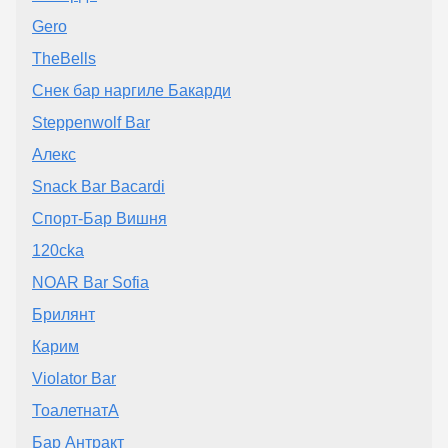
Gero
TheBells
Снек бар наргиле Бакарди
Steppenwolf Bar
Алекс
Snack Bar Bacardi
Спорт-Бар Вишня
120cka
NOAR Bar Sofia
Брилянт
Карим
Violator Bar
ТоалетнатА
Бар Антракт