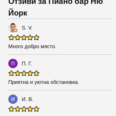
Отзиви за Пиано бар Ню
Йорк
S. V.
Много добро място.
П. Г.
Приятна и уютна обстановка.
И. В.