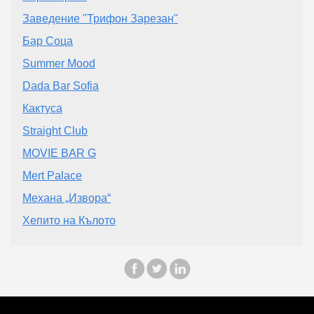
Заведение "Трифон Зарезан"
Бар Соца
Summer Mood
Dada Bar Sofia
Кактуса
Straight Club
MOVIE BAR G
Mert Palace
Механа „Извора“
Хепито на Кълото