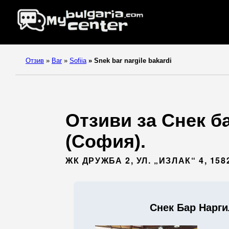
Отзив
»
Bar
»
Sofiia
»
Snek bar nargile bakardi
Отзиви за Снек б
(София).
ЖК ДРУЖБА 2, УЛ. „ИЗЛАК“ 4, 15
Снек Бар Нарг