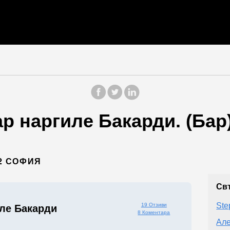
ар наргиле Бакарди. (Бар
82 СОФИЯ
Св
Ste
19 Отзиви
иле Бакарди
8 Коментара
Але