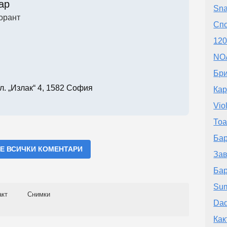
ар
Sna
орант
Сп
120
NOA
Бр
л. „Излак“ 4, 1582 София
Ка
Vio
Тоа
Бар
Е ВСИЧКИ КОМЕНТАРИ
Зав
Ба
Su
акт
Снимки
Dad
Как