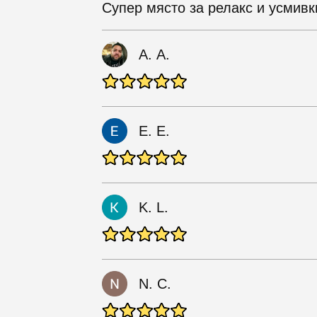
Супер място за релакс и усмивк
А. А.
E. E.
K. L.
N. C.