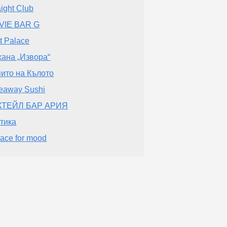
aight Club
VIE BAR G
t Palace
ана „Извора“
ито на Кълото
eaway Sushi
КТЕЙЛ БАР АРИЯ
тика
lace for mood