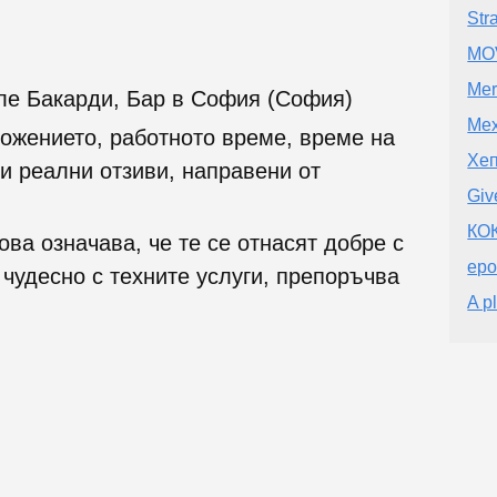
Str
MO
Mer
ле Бакарди, Бар в София (София)
Мех
ожението, работното време, време на
Хеп
и реални отзиви, направени от
Giv
КО
ова означава, че те се отнасят добре с
еро
 чудесно с техните услуги, препоръчва
A p