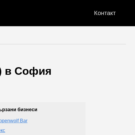
Контакт
) в София
ързани бизнеси
ppenwolf Bar
кс