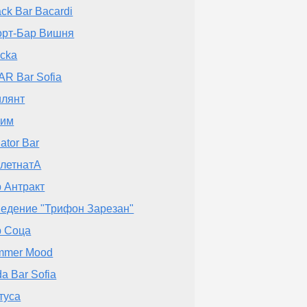
ck Bar Bacardi
орт-Бар Вишня
cka
R Bar Sofia
илянт
рим
lator Bar
летнатА
 Антракт
едение "Трифон Зарезан"
р Соца
mmer Mood
a Bar Sofia
туса