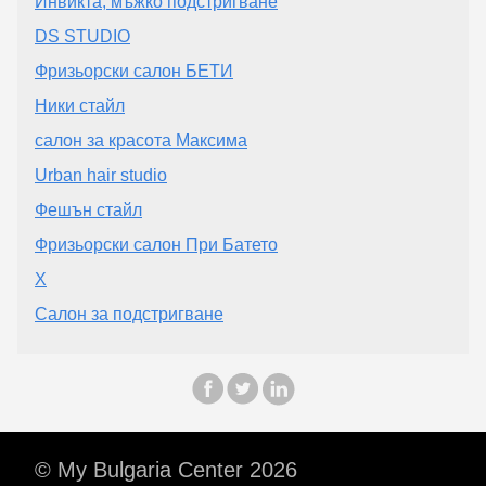
Инвикта, мъжко подстригване
DS STUDIO
Фризьорски салон БЕТИ
Ники стайл
салон за красота Максима
Urban hair studio
Фешън стайл
Фризьорски салон При Батето
X
Салон за подстригване
© My Bulgaria Center 2026