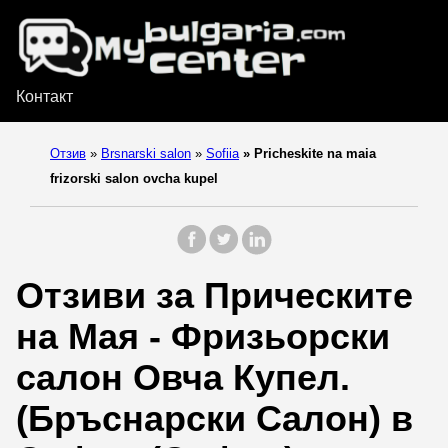
Контакт
Отзив
»
Brsnarski salon
»
Sofiia
»
Pricheskite na maia
frizorski salon ovcha kupel
Отзиви за Прическите
на Мая - Фризьорски
салон Овча Купел.
(Бръснарски Салон) в