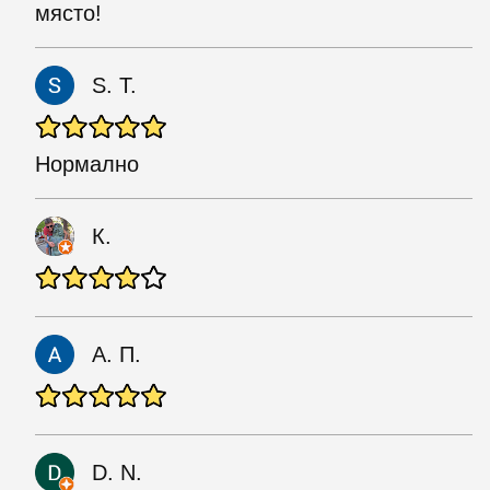
място!
S. T.
Нормално
К.
А. П.
D. N.