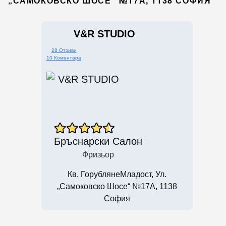
„САМОКОВСКО ШОСЕ“ №17А, 1138 СОФИЯ
V&R STUDIO
28 Отзиви
10 Коментара
Бръснарски Салон
Фризьор
Кв. ГорублянеМладост, Ул.
„Самоковско Шосе“ №17А, 1138
София