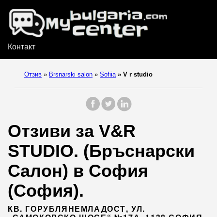
Контакт
Отзив
»
Brsnarski salon
»
Sofiia
»
V r studio
Отзиви за V&R
STUDIO. (Бръснарски
Салон) в София
(София).
КВ. ГОРУБЛЯНЕМЛАДОСТ, УЛ.