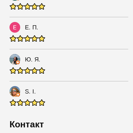
Е. П.
Ю. Я.
S. I.
Контакт