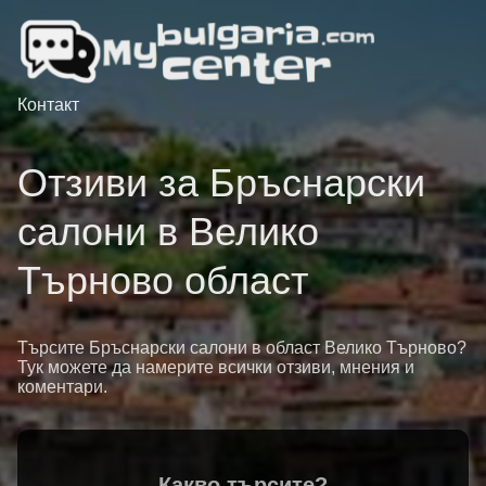
Контакт
Отзиви за Бръснарски
салони в Велико
Търново област
Търсите Бръснарски салони в област Велико Търново?
Тук можете да намерите всички отзиви, мнения и
коментари.
Какво търсите?