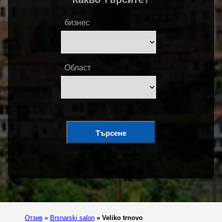
бизнес
Област
Търсене
Отзив
»
Brsnarski salon
»
Veliko trnovo