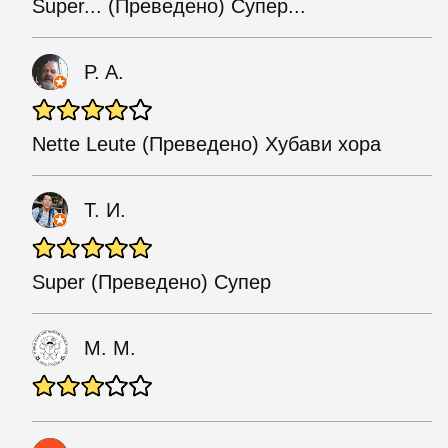
Super... (Преведено) Супер...
P. A.
Nette Leute (Преведено) Хубави хора
Т. И.
Super (Преведено) Супер
M. M.