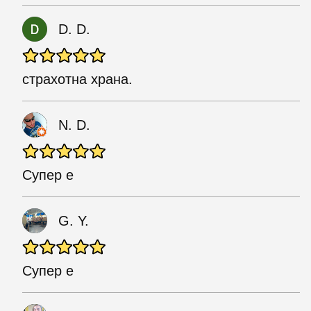
D. D.
страхотна храна.
N. D.
Супер е
G. Y.
Супер е