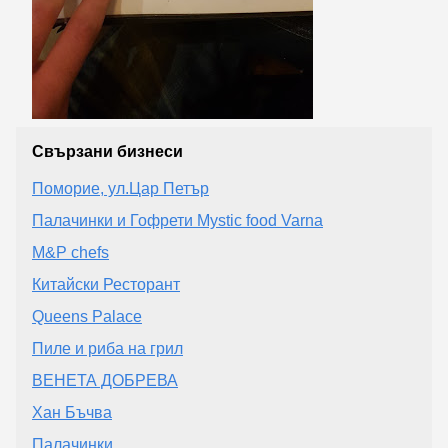
Свързани бизнеси
Поморие, ул.Цар Петър
Палачинки и Гофрети Mystic food Varna
M&P chefs
Китайски Ресторант
Queens Palace
Пиле и риба на грил
ВЕНЕТА ДОБРЕВА
Хан Бъчва
Палачинки