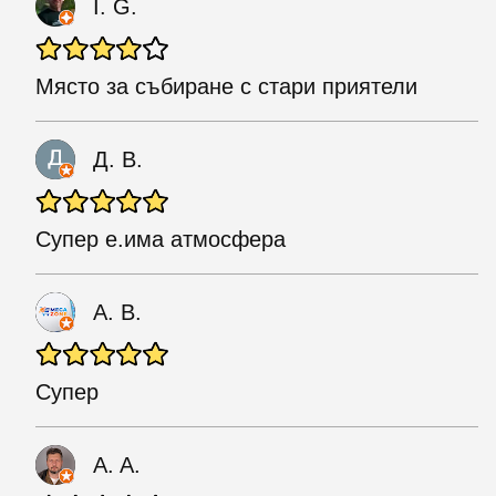
I. G.
Място за събиране с стари приятели
Д. В.
Супер е.има атмосфера
A. B.
Супер
A. A.