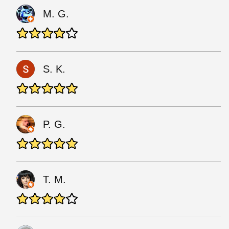
M. G.
S. K.
P. G.
T. M.