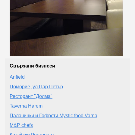
Свързани бизнеси
Anfield
Поморие, ул.Цар Петър
Ресторант "Долма"
Taverna Harem
Палачинки и Гофрети Mystic food Varna
M&P chefs
Китайски Ресторант