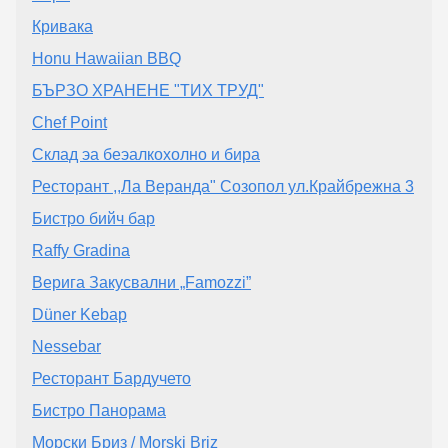
Кривака
Honu Hawaiian BBQ
БЪРЗО ХРАНЕНЕ "ТИХ ТРУД"
Chef Point
Склад эа беэалкохолно и бира
Ресторант ,,Ла Веранда" Созопол ул.Крайбрежна 3
Бистро бийч бар
Raffy Gradina
Верига Закусвални „Famozzi”
Düner Kebap
Nessebar
Ресторант Бардучето
Бистро Панорама
Морски Бриз / Morski Briz