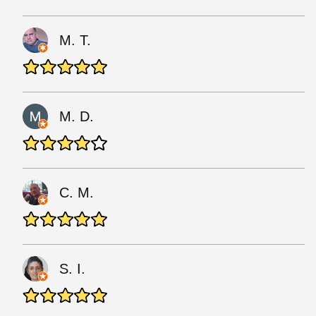
М. Т.
M. D.
С. М.
S. I.