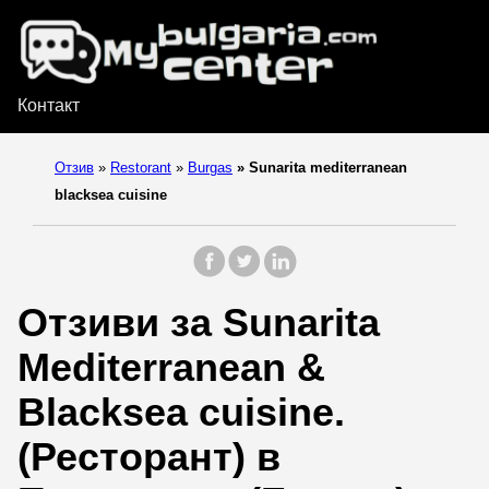
Контакт
Отзив
»
Restorant
»
Burgas
»
Sunarita mediterranean
blacksea cuisine
Отзиви за Sunarita
Mediterranean &
Blacksea cuisine.
(Ресторант) в