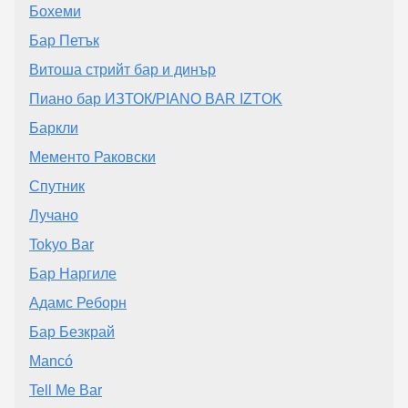
Бохеми
Бар Петък
Витоша стрийт бар и динър
Пиано бар ИЗТОК/PIANO BAR IZTOK
Баркли
Мементо Раковски
Спутник
Лучано
Tokyo Bar
Бар Наргиле
Адамс Реборн
Бар Безкрай
Mancó
Tell Me Bar