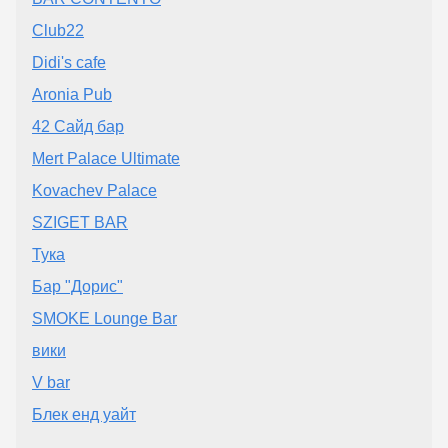
Club22
Didi's cafe
Aronia Pub
42 Сайд бар
Mert Palace Ultimate
Kovachev Palace
SZIGET BAR
Тука
Бар "Дорис"
SMOKE Lounge Bar
вики
V bar
Блек енд уайт