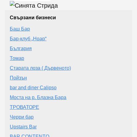
Свързани бизнеси
Баш Бар
Бар-клуб „Ноар“
България
Томар
Старата лоза ( Дървеното)
Пойзън
bar and diner Calipso
Моста на р. Блазна Бара
ТРОВАТОРЕ
Черри бар
Upstairs Bar
BAR CONTENTO